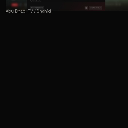
Abu Dhabi TV / Shahid
CLIENT
CATÉGORIE
Abu Dhabi TV /
Série · Horreur
Shahid
ANNÉE
STUDIO
2024
Lobsters Prod
SERVICES