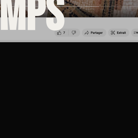
EMPS
IE
ANNÉE
aire
2024
À PROPOS DU PROJET
Hors-Temps est un documentaire contemp