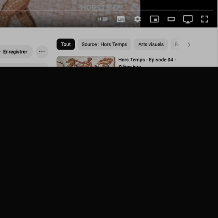
STUDIO
Lobsters Prod
latif explorant des