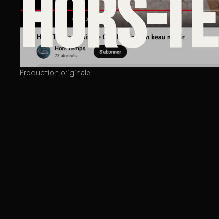
HORS-T
Production originale
CLIENT
CATÉGOR
Production originale
Document
SERVICES