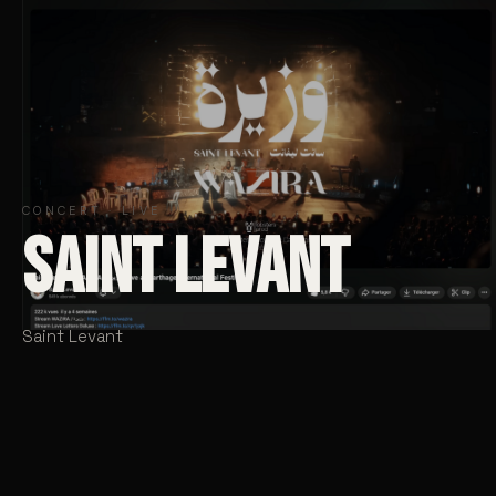
CONCERT · LIVE
SAINT LEVANT
Saint Levant
CLIENT
CATÉGORIE
Saint Levant
Concert · Live